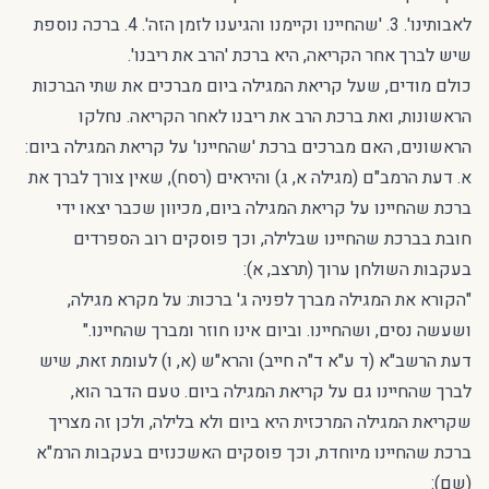
לאבותינו'. 3. 'שהחיינו וקיימנו והגיענו לזמן הזה'. 4. ברכה נוספת
שיש לברך אחר הקריאה, היא ברכת 'הרב את ריבנו'.
כולם מודים, שעל קריאת המגילה ביום מברכים את שתי הברכות
הראשונות, ואת ברכת הרב את ריבנו לאחר הקריאה. נחלקו
הראשונים, האם מברכים ברכת 'שהחיינו' על קריאת המגילה ביום:
א. דעת הרמב"ם (מגילה א, ג) והיראים (רסח), שאין צורך לברך את
ברכת שהחיינו על קריאת המגילה ביום, מכיוון שכבר יצאו ידי
חובת בברכת שהחיינו שבלילה, וכך פוסקים רוב הספרדים
בעקבות השולחן ערוך (תרצב, א):
"הקורא את המגילה מברך לפניה ג' ברכות: על מקרא מגילה,
ושעשה נסים, ושהחיינו. וביום אינו חוזר ומברך שהחיינו."
דעת הרשב"א (ד ע"א ד"ה חייב) והרא"ש (א, ו) לעומת זאת, שיש
לברך שהחיינו גם על קריאת המגילה ביום. טעם הדבר הוא,
שקריאת המגילה המרכזית היא ביום ולא בלילה, ולכן זה מצריך
ברכת שהחיינו מיוחדת, וכך פוסקים האשכנזים בעקבות הרמ"א
(שם):