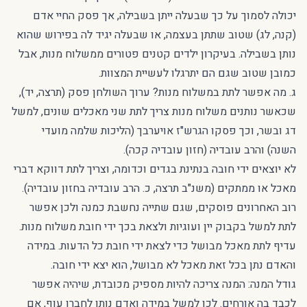
יכולה לסמוך על כך שבעלה ייתן בשבילה, אך פסק החיי אדם
(קנה, לג) שטוב שתתן בעצמה, או שבעלה יגיד לה בפירוש שהוא
נותן בשבילה. בעיקרון ילדים קטנים פטורים ממשלוח מנות, אבל
כמובן שטוב שגם הם יתרגלו לעשיית המצוות.
ג. מה אפשר לתת במשלוח מנות? ערוך השולחן פסק (תרצה, יד),
שכאשר נותנים משלוח מנות צריך לתת שני מאכלים שונים, למשל
דג ובשר, וכך פסקו הגרש"ז אויערבך (הליכות שלמה מועדי
השנה) והרב עובדיה (חזון עובדיה קכה).
לא יוצאים ידי חובה בנתינת בגדים וכדומה, וצריך לתת דווקא דברי
מאכל או ממתקים (משנ"ב תרצה, כ. הרב עובדיה בחזון עובדיה).
רוב האחרונים פוסקים, שגם שתייה נחשבת כמנה ולכן אפשר
לתת למשל בקבוק יין ועוגיות ולצאת בכך ידי חובת משלוח מנות.
עדיף לתת מאכל מבושל כדי לצאת ידי חובת כל הדעות. במידה
והאדם נתן בכל זאת מאכל לא מבושל, הוא יצא ידי חובה.
גודל המנה: המנה צריכה להיות מספיק מכובדת, שיהיה אפשר
לכבד בה אורחים. לכן למשל במידה ואדם נותן לחברו עוף, אם