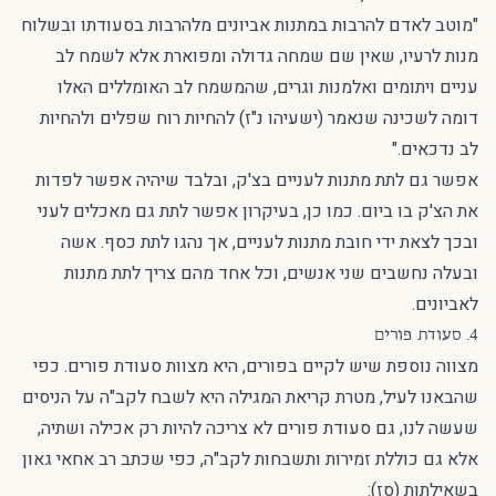
"מוטב לאדם להרבות במתנות אביונים מלהרבות בסעודתו ובשלוח
מנות לרעיו, שאין שם שמחה גדולה ומפוארת אלא לשמח לב
עניים ויתומים ואלמנות וגרים, שהמשמח לב האומללים האלו
דומה לשכינה שנאמר (ישעיהו נ"ז) להחיות רוח שפלים ולהחיות
לב נדכאים."
אפשר גם לתת מתנות לעניים בצ'ק, ובלבד שיהיה אפשר לפדות
את הצ'ק בו ביום. כמו כן, בעיקרון אפשר לתת גם מאכלים לעני
ובכך לצאת ידי חובת מתנות לעניים, אך נהגו לתת כסף. אשה
ובעלה נחשבים שני אנשים, וכל אחד מהם צריך לתת מתנות
לאביונים.
4. סעודת פורים
מצווה נוספת שיש לקיים בפורים, היא מצוות סעודת פורים. כפי
שהבאנו לעיל, מטרת קריאת המגילה היא לשבח לקב"ה על הניסים
שעשה לנו, גם סעודת פורים לא צריכה להיות רק אכילה ושתיה,
אלא גם כוללת זמירות ותשבחות לקב"ה, כפי שכתב רב אחאי גאון
בשאילתות (סז):