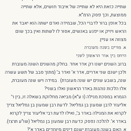
שתייה כזאת היא לא שתייה של איבוד חושים, אלא שתייה
ממוצעת, וכך פסק הרמ"א.
בכל אופן ברור לדברי הכל, שבמידה ואדם ישתה הוא יאבד את
הראש ויזיק או יפגע באנשים, אסור לו לשתות ואין בכך שום
מצווה או עניין.
א. פורים בשנה מעוברת
היחס בין אדר הראשון לשני
ברוב השנים ישנו רק אדר אחד. בחלק מהשנים השנה מעוברת
ולכן ישנם שני אדרים, אדר א' ואדר ב' (מתוך סבב של תשע עשרה
שנה, בשבע שנים יש שנה מעוברת) . במידה ויש שנה מעוברת,
אלו הלכות נוהגות באדר הראשון ואלו בשני?
הגמרא במסכת מגילה (ו ע"א) מביאה מחלוקת בשאלה זו, בין ר'
אליעזר לרבן שמעון בן גמליאל. לדעת רבן שמעון בן גמליאל צריך
לקרוא את המגילה באדר ב', ואילו לדעת רבי אליעזר צריך לקרוא
באדר א'. להלכה נפסק כדעת רבן שמעון בן גמליאל (שו"ע תרצז).
א. האם בשנה מעוברת ישנם דינים מיוחדים באדר א'?