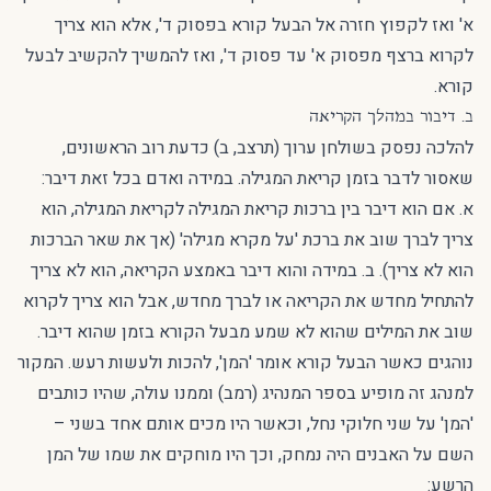
א' ואז לקפוץ חזרה אל הבעל קורא בפסוק ד', אלא הוא צריך
לקרוא ברצף מפסוק א' עד פסוק ד', ואז להמשיך להקשיב לבעל
קורא.
ב. דיבור במהלך הקריאה
להלכה נפסק בשולחן ערוך (תרצב, ב) כדעת רוב הראשונים,
שאסור לדבר בזמן קריאת המגילה. במידה ואדם בכל זאת דיבר:
א. אם הוא דיבר בין ברכות קריאת המגילה לקריאת המגילה, הוא
צריך לברך שוב את ברכת 'על מקרא מגילה' (אך את שאר הברכות
הוא לא צריך). ב. במידה והוא דיבר באמצע הקריאה, הוא לא צריך
להתחיל מחדש את הקריאה או לברך מחדש, אבל הוא צריך לקרוא
שוב את המילים שהוא לא שמע מבעל הקורא בזמן שהוא דיבר.
נוהגים כאשר הבעל קורא אומר 'המן', להכות ולעשות רעש. המקור
למנהג זה מופיע בספר המנהיג (רמב) וממנו עולה, שהיו כותבים
'המן' על שני חלוקי נחל, וכאשר היו מכים אותם אחד בשני –
השם על האבנים היה נמחק, וכך היו מוחקים את שמו של המן
הרשע: