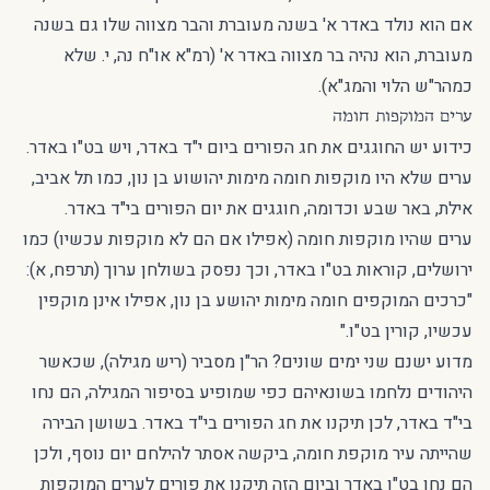
אם הוא נולד באדר א' בשנה מעוברת והבר מצווה שלו גם בשנה
מעוברת, הוא נהיה בר מצווה באדר א' (רמ"א או"ח נה, י. שלא
כמהר"ש הלוי והמג"א).
ערים המוקפות חומה
כידוע יש החוגגים את חג הפורים ביום י"ד באדר, ויש בט"ו באדר.
ערים שלא היו מוקפות חומה מימות יהושוע בן נון, כמו תל אביב,
אילת, באר שבע וכדומה, חוגגים את יום הפורים בי"ד באדר.
ערים שהיו מוקפות חומה (אפילו אם הם לא מוקפות עכשיו) כמו
ירושלים, קוראות בט"ו באדר, וכך נפסק בשולחן ערוך (תרפח, א):
"כרכים המוקפים חומה מימות יהושע בן נון, אפילו אינן מוקפין
עכשיו, קורין בט"ו."
מדוע ישנם שני ימים שונים? הר"ן מסביר (ריש מגילה), שכאשר
היהודים נלחמו בשונאיהם כפי שמופיע בסיפור המגילה, הם נחו
בי"ד באדר, לכן תיקנו את חג הפורים בי"ד באדר. בשושן הבירה
שהייתה עיר מוקפת חומה, ביקשה אסתר להילחם יום נוסף, ולכן
הם נחו בט"ו באדר וביום הזה תיקנו את פורים לערים המוקפות