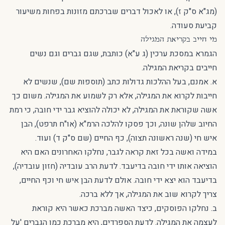
(מג"א ס"ק ז), או לאכול דברים שברכתם מזונות בפחות משיעור
קביעת סעודה.
מי חייב בקריאת המגילה
הגמרא במסכת ערכין (ג ע"א) כותבת, שגם גברים וגם נשים
חייבים בקריאת המגילה.
א. אמנם, בעל ההלכות גדולות כתב (תוספות שם), שנשים לא
חייבות לקרוא את המגילה, אלא רק לשמוע את המגילה. משום כך
אשה שקוראת את המגילה, לא יכולה להוציא גבר ידי חובה, כי רמת
החיוב שלהן שונה, וכך פסקו להלכה הרמ"א (או"ח תרפט), הבן
איש חי (שנה ראשונה תצוה), כף החיים (שם ס"ק ד) ועוד.
במידה ואשה בכל זאת קראה לגבר, נחלקו האחרונים האם היא
הוציאה אותו ידי חובה בדיעבד. לדעת הרב עובדיה (חזון עובדיה),
בדיעבד הוא יצא ידי חובה. אולם לדעת הבן איש חי וכף החיים,
צריך לקרוא שוב את המגילה, אך ללא ברכה.
ב. נחלקו הפוסקים, כיצד האשה מברכת כאשר היא קוראת
לעצמה את המגילה. לדעת הספרדים, היא מברכת כמו הגברים 'על