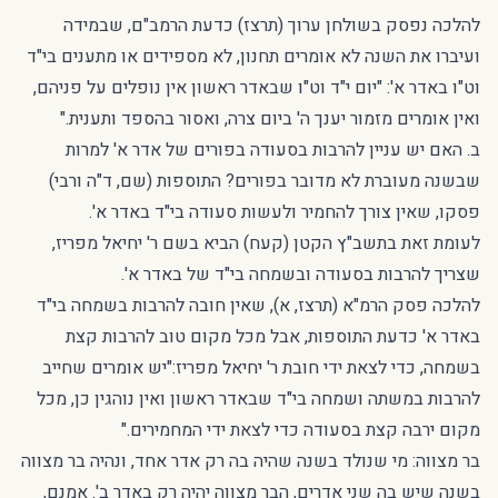
להלכה נפסק בשולחן ערוך (תרצז) כדעת הרמב"ם, שבמידה
ועיברו את השנה לא אומרים תחנון, לא מספידים או מתענים בי"ד
וט"ו באדר א': "יום י"ד וט"ו שבאדר ראשון אין נופלים על פניהם,
ואין אומרים מזמור יענך ה' ביום צרה, ואסור בהספד ותענית."
ב. האם יש עניין להרבות בסעודה בפורים של אדר א' למרות
שבשנה מעוברת לא מדובר בפורים? התוספות (שם, ד"ה ורבי)
פסקו, שאין צורך להחמיר ולעשות סעודה בי"ד באדר א'.
לעומת זאת בתשב"ץ הקטן (קעח) הביא בשם ר' יחיאל מפריז,
שצריך להרבות בסעודה ובשמחה בי"ד של באדר א'.
להלכה פסק הרמ"א (תרצז, א), שאין חובה להרבות בשמחה בי"ד
באדר א' כדעת התוספות, אבל מכל מקום טוב להרבות קצת
בשמחה, כדי לצאת ידי חובת ר' יחיאל מפריז:"יש אומרים שחייב
להרבות במשתה ושמחה בי"ד שבאדר ראשון ואין נוהגין כן, מכל
מקום ירבה קצת בסעודה כדי לצאת ידי המחמירים."
בר מצווה: מי שנולד בשנה שהיה בה רק אדר אחד, ונהיה בר מצווה
בשנה שיש בה שני אדרים, הבר מצווה יהיה רק באדר ב'. אמנם,