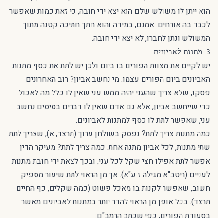
הוא ייתן לו משולש שלם הוא יצא ידי חובה, כי זאת כמות שאפשר
לכבד בה אורחים. אמנם, במידה והוא חתך חתיכה קטנה מתוך
המשולש ונתן לחברו, לא יצא ידי חובה.
3. מתנות לאביונים
יש לקיים את מצוות הפורים בו ביום ולכן יש לתת את כסף מתנות
האביונים ביום הפורים עצמו. מי נחשב אביון? רוב האחרונים
פסקו, שלא צריך שהעני יהיה ממש עני שאין לו כלל מה לאכול
כדי שייחשב אביון, אלא גם אדם שאין לו דברים בסיסים נחשב
עני, שאפשר לתת לו כסף למתנות לאביונים.
כמה מתנות צריך לתת? נפסק בשולחן ערוך (תרצד, א), שצריך לתת
שתי מתנות, לכל אביון מתנה אחת. כמה צריך לתת? מעיקר הדין
אפשר לתת אפילו חצי שקל לכל עני, ובכך לצאת ידי חובת מתנות
לעניים (ריטב"א מגילה ז ע"א). אך מן הראוי לתת שיעור מספיק
חשוב, שאפשר לקנות בו מאכל פשוט (כמה שקלים, כף החיים
תרצד). בכל אופן מן הראוי להדר יותר במתנות לאביונים מאשר
בסעודת הפורים, כפי שכתב הרמב"ם: