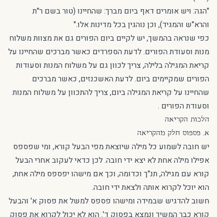
"הגה: ויש אומרים דאף ביום מברך: שהחיינו (טור בשם ר"ת
והרא"ש והמגיד), וכן נוהגין בכל מדינות אלו."
כפי שנראה בהמשך, יש לקיים ביום הפורים גם את מצוות משלוח
מנות וסעודת הפורים. לדעת הספרדים כאשר מברכים שהחיינו על
קריאת המגילה בלילה, צריך לכוון גם על משלוח המנות וסעודות
הפורים שמקיימים ביום. לדעת האשכנזים, כאשר מברכים
שהחיינו על קריאת המגילה ביום, צריך להתכוון על משלוח המנות
וסעודת הפורים .
הלכות הקריאה
א. פספוס חלק מהקריאה
יש חובה לשמוע כל מילה שיוצאת מפי הבעל קורא, ומי שפספס
אפילו מילה אחת לא יצא ידי חובה. לכן כדאי לעקוב אחרי הבעל
קורא עם מגילה, תנ"ך וכדומה, וכך אם מישהו יפספס מילה אחת,
הוא יוכל לקרוא אותה ולצאת ידי חובה.
חשוב להדגיש שבמידה ומישהו פספס למשל את פסוק א' והבעל
קורא כבר המשיך ונמצא בפסוק ד'. הוא לא יכול לקרוא את פסוק