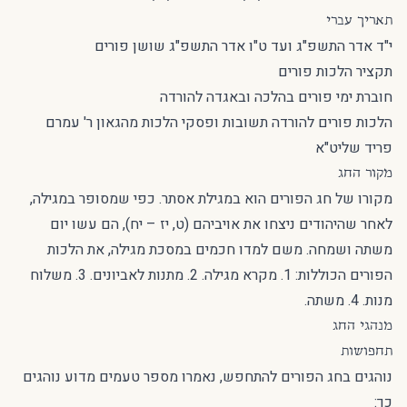
תאריך עברי
י"ד אדר התשפ"ג ועד ט"ו אדר התשפ"ג שושן פורים
תקציר הלכות פורים
חוברת ימי פורים בהלכה ובאגדה להורדה
הלכות פורים להורדה תשובות ופסקי הלכות מהגאון ר' עמרם
פריד שליט"א
מקור החג
מקורו של חג הפורים הוא במגילת אסתר. כפי שמסופר במגילה,
לאחר שהיהודים ניצחו את אויביהם (ט, יז – יח), הם עשו יום
משתה ושמחה. משם למדו חכמים במסכת מגילה, את הלכות
הפורים הכוללות: 1. מקרא מגילה. 2. מתנות לאביונים. 3. משלוח
מנות. 4. משתה.
מנהגי החג
תחפושות
נוהגים בחג הפורים להתחפש, נאמרו מספר טעמים מדוע נוהגים
כך: