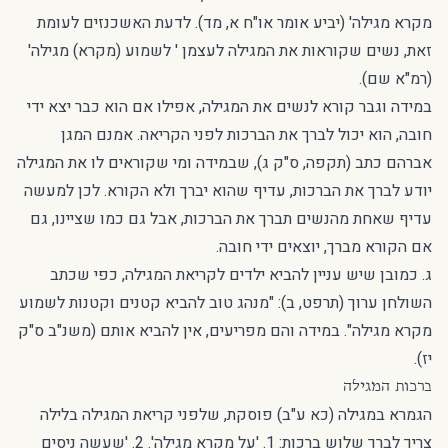
מקרא מגילה' (יביע אומר או"ח א, מד). לדעת האשכנזים לעומת
זאת, נשים שקוראות את המגילה לעצמן ' לשמוע (מקרא) מגילה'
(רמ"א שם).
במידה וגבר קורא לנשים את המגילה, אפילו אם הוא כבר יצא ידי
חובה, הוא יכול לברך את הברכות לפני הקריאה. אמנם המגן
אברהם כתב (תקפה, ס"ק ג), שבמידה ומי שקוראים לו את המגילה
יודע לברך את הברכות, עדיף שהוא יברך ולא הקורא. לכן למעשה
עדיף שאחת מהנשים תברך את הברכות, אבל גם כמו שציינו, גם
אם הקורא מברך, יוצאים ידי חובה.
ג. כמובן שיש עניין להביא ילדים לקריאת המגילה, כפי שכתב
השולחן ערוך (תרפט, ב): "מנהג טוב להביא קטנים וקטנות לשמוע
מקרא מגילה". במידה והם מפריעים, אין להביא אותם (משנ"ב ס"ק
יז).
ברכות המגילה
הגמרא במגילה (כא ע"ב) פוסקת, שלפני קריאת המגילה בלילה
צריך לברך שלוש ברכות: 1. 'על מקרא מגילה'. 2. 'שעשה ניסים