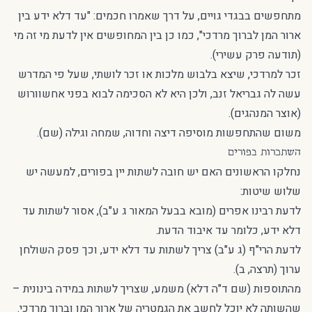
מתחפשים בבגדי גויים, על דרך שאמרו חכמים: "עד דלא ידע בין
ארור המן לברוך מרדכי", כמו כן בין המחופשים אין לדעת מי זה מי
(תודעה פרק עשירי).
זכר למרדכי, שיצא בלבוש מלכות או זכר לושתי, שעל פי המדרש
עשה לה גבריאל זנב, ולכן היא לא הסכימה לבוא בפני אחשוורוש
(אוצר המנהגים).
משום שהתחפשות מוסיפה דיצה וחדוה, שמחה וגילה (שם).
השתכרות בפורים
נחלקו הראשונים האם יש חובה לשתות יין בפורים, למעשה יש
שלוש שיטות:
לדעת רבינו אפרים (מובא בבעל המאור ג ע"ב), אסור לשתות עד
דלא ידע, כלומר עד איבוד הדעת.
לדעת הרי"ף (ג ע"ב) צריך לשתות עד דלא ידע, וכך פסק השולחן
ערוך (תרצה, ב).
מהתוספות (שם ד"ה דלא) משמע, שצריך לשתות במידה בינונית –
שהשותה לא יוכל לחשב את הגמטריה של ארור המן וברוך מרדכי.