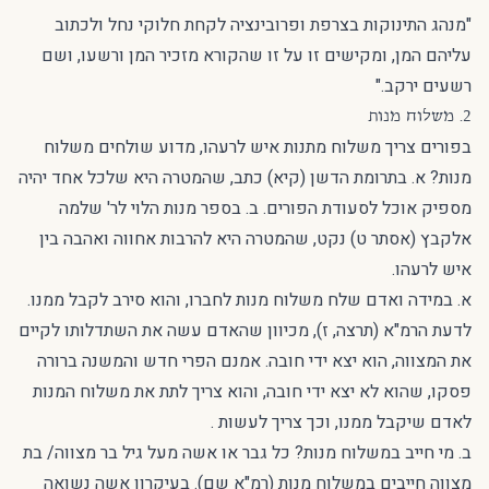
"מנהג התינוקות בצרפת ופרובינציה לקחת חלוקי נחל ולכתוב
עליהם המן, ומקישים זו על זו שהקורא מזכיר המן ורשעו, ושם
רשעים ירקב."
2. משלוח מנות
בפורים צריך משלוח מתנות איש לרעהו, מדוע שולחים משלוח
מנות? א. בתרומת הדשן (קיא) כתב, שהמטרה היא שלכל אחד יהיה
מספיק אוכל לסעודת הפורים. ב. בספר מנות הלוי לר' שלמה
אלקבץ (אסתר ט) נקט, שהמטרה היא להרבות אחווה ואהבה בין
איש לרעהו.
א. במידה ואדם שלח משלוח מנות לחברו, והוא סירב לקבל ממנו.
לדעת הרמ"א (תרצה, ז), מכיוון שהאדם עשה את השתדלותו לקיים
את המצווה, הוא יצא ידי חובה. אמנם הפרי חדש והמשנה ברורה
פסקו, שהוא לא יצא ידי חובה, והוא צריך לתת את משלוח המנות
לאדם שיקבל ממנו, וכך צריך לעשות .
ב. מי חייב במשלוח מנות? כל גבר או אשה מעל גיל בר מצווה/ בת
מצווה חייבים במשלוח מנות (רמ"א שם). בעיקרון אשה נשואה