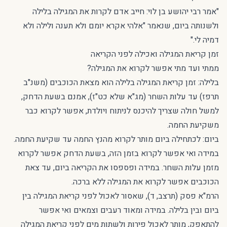
"אמר רבי יהושע בן לוי: חייב אדם לקרות את המגילה בלילה
ולשנותה ביום, שנאמר "אלהי אקרא יומם ולא תענה ולילה ולא
דמיה לי."
זמן קריאת המגילה ואכילה לפני הקריאה
ממתי ועד מתי אפשר לקרוא את המגילה?
בלילה: זמן קריאת המגילה בלילה הוא מצאת הכוכבים (משנ"ב
תרפז) עד עלות השחר (מג"א שלא כט"ז), אמנם בשעת הדחק,
למשל חולה שצריך להיכנס לניתוח ויולדת, אפשר לקרוא כבר
משקיעת החמה.
ביום: לכתחילה ביום מותר לקרוא מהנץ החמה עד שקיעת החמה.
במידה ואי אפשר לקרוא בזמן הזה, בשעת הדחק אפשר לקרוא
מזמן עלות השחר. במידה ופספסו את הקריאה ביום, עד צאת
הכוכבים אפשר לקרוא את המגילה ללא ברכה.
הרמ"א פסק (תרצב, ד), שאסור לאכול לפני קריאת המגילה בין
ביום ובין בלילה. במידה ומאוד רעבים וצמאים ואי אפשר
להתאפק, מותר לאכול פירות ולשתות מים לפני קריאת המגילה