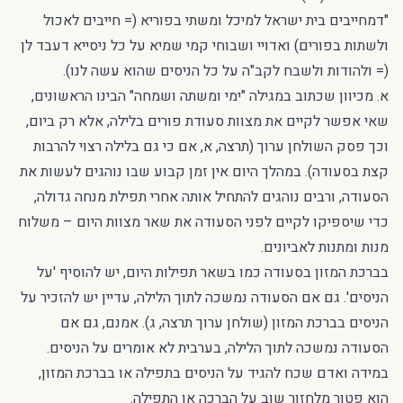
"דמחייבים בית ישראל למיכל ומשתי בפוריא (= חייבים לאכול
ולשתות בפורים) ואדויי ושבוחי קמי שמיא על כל ניסייא דעבד לן
(= ולהודות ולשבח לקב"ה על כל הניסים שהוא עשה לנו).
א. מכיוון שכתוב במגילה "ימי ומשתה ושמחה" הבינו הראשונים,
שאי אפשר לקיים את מצוות סעודת פורים בלילה, אלא רק ביום,
וכך פסק השולחן ערוך (תרצה, א, אם כי גם בלילה רצוי להרבות
קצת בסעודה). במהלך היום אין זמן קבוע שבו נוהגים לעשות את
הסעודה, ורבים נוהגים להתחיל אותה אחרי תפילת מנחה גדולה,
כדי שיספיקו לקיים לפני הסעודה את שאר מצוות היום – משלוח
מנות ומתנות לאביונים.
בברכת המזון בסעודה כמו בשאר תפילות היום, יש להוסיף 'על
הניסים'. גם אם הסעודה נמשכה לתוך הלילה, עדיין יש להזכיר על
הניסים בברכת המזון (שולחן ערוך תרצה, ג). אמנם, גם אם
הסעודה נמשכה לתוך הלילה, בערבית לא אומרים על הניסים.
במידה ואדם שכח להגיד על הניסים בתפילה או בברכת המזון,
הוא פטור מלחזור שוב על הברכה או התפילה.