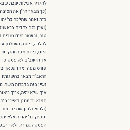
להגדיר אכילות שבת שבאו
(כך מבאר הר"ן את הסיבה
בזה נאמר שהלכה כר' יהו
(ועיין בזה צדדים בראשו
טוב, ובשאר ימים טובים ו
להלכה, פוסק השולחן ערו
היום, פורס מפה ומקדש (
אך הרשב"ם לא פסק כך, ו
פורס מפה ומקדש, אך בע
הראב"ד מבאר בהשגותיו ש
ועיין בזה בדברות משה, מה
איך שלא יהיה, צריך ביאו
חנינא ור' יוחנן דאיירי ב
(ולבוא ולדון שמצד חיוב 
יפסיק כר' יהודה אלא ימ
הפסקה גמורה, ולא די בפ