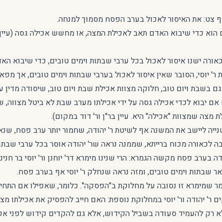
 צט: את האיסור לאכול בערב הפסח מסמוך למנחה.
וא כדי שיבוא האדם תאב לאכילת המצה, או מחשש אכילה גסה (עיי
ורה ישנו איסור לאכול בכל ערבי שבתות וימים טובים, כדי שיבוא הא
' יוסי, הסובר שאין איסור לאכול בערבי שבתות וימים טובים, אך מפאת
ם בשבת ויום טוב, חלוקה מצוות אכילת שבת ויום טוב, שיסודה מדין ע
אם יבוא לכדי אכילה גסה על ידי אכילתו מערב שבת לא ביטל מצווה, ש
ת מצה שמצוות "אכילה" היא. עיין בר"ן ור' דוד במקום).
יה ליישב את המשנה אף לשיטת ר' יהודה, שחמור יותר ערב פסח, שנא
בה לכאורה מכוח ברייתא, שממנה נראה שר' יהודה אוסר בכל ערבי שבתו
 בערב פסח מקשה הגמרא: הרי שנינו מימרא דר' יוחנן ור' יוסי בר חנינ
ר שבתות וימים טובים, ומזה נראה שנחלק ר' יוסי אף בערב פסח.
 שמימרא זו נסובה על מחלוקת ב"הפסקה". כלומר, שאפילו אם התחילו ב
ם ר' יהודה ור' יוסי במחלוקת נוספת: האם חייב להפסיק את אכילתו מצ
 רק להעמיד סעודה בשביל הקידוש, אלא גם להקדים קידוש לפני אכי