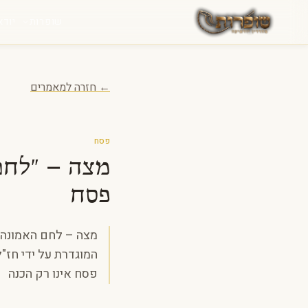
לג לתוכן
שופרות
יודא
← חזרה למאמרים
פסח
מצה – "לחם
פסח
מצה – לחם האמונה: 
המוגדרת על ידי חז"ל
פסח אינו רק הכנה