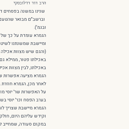
הרב דוד דז'לובסקי
שנינו במשנה בפסחים דף
וברשב"ם מבואר שהטעם ה
ובגמ').
הגמרא עומדת על כך שלכא
ומיישבת שמשנתנו לשיטת ר
(והגם שיש מצוות אכילה ג
באכילתו פטור, ממילא גם 
באכילתו, לבין מצוות אכיל
הגמרא מציעה אפשרות שני
לאחר מכן, הגמרא חוזרת 
על האפשרות שר' יוסי מודה
בערב הפסח וכר' יוסי בשא
הגמרא מיישבת שצריך לומר
וקידש עליהם היום, חולקי
במקום סעודה, שמחייב לא