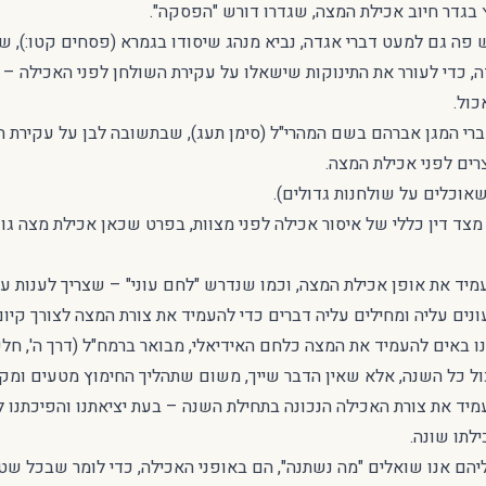
וץ בגדר חיוב אכילת המצה, שגדרו דורש "הפסקה".
דרש פה גם למעט דברי אגדה, נביא מנהג שיסודו בגמרא (פסחים קטו:), 
ה, כדי לעורר את התינוקות שישאלו על עקירת השולחן לפני האכילה –
ול.
רי המגן אברהם בשם המהרי"ל (סימן תעג), שבתשובה לבן על עקירת הש
רים לפני אכילת המצה.
שאוכלים על שולחנות גדולים).
ו מצד דין כללי של איסור אכילה לפני מצוות, בפרט שכאן אכילת מצה גופ
מיד את אופן אכילת המצה, וכמו שנדרש "לחם עוני" – שצריך לענות ע
נים עליה ומחילים עליה דברים כדי להעמיד את צורת המצה לצורך קיום
ו באים להעמיד את המצה כלחם האידיאלי, מבואר ברמח"ל (דרך ה', חלק 
ול כל השנה, אלא שאין הדבר שייך, משום שתהליך החימוץ מטעים ומקל
מיד את צורת האכילה הנכונה בתחילת השנה – בעת יציאתנו והפיכתנו ל
ילתו שונה.
ליהם אנו שואלים "מה נשתנה", הם באופני האכילה, כדי לומר שבכל ש