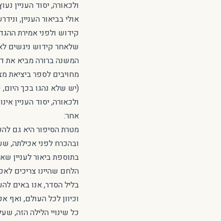
ולכאורה, יסוד העניין נע
אולי בביאור העניין, וני
קידוש ולפני אמירת ההגד
שלאחר קידוש ניגשים לאכ
המשנה ברורה מביא את דב
מחויבים לספר ביציאת מצ
(יש שלא נהגו בכך היום, 
ולכאורה, יסוד העניין אינ
אחר:
מטרת הסיפור היא גם להע
ובהכרח לפני אכילתה, שעו
בתוספת ביאור לעניין שאנ
הלחם שהיינו צריכים לאכ
בליל הסדר, אנו באים להע
וכיוון לכל העולם, ואף אכ
כל שינויי הלילה הזה, שע