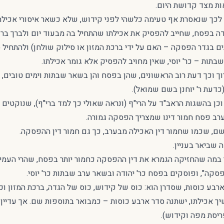
ת מצד קדושת היום.
 לכך שנאסרת אף טעימה כלשהי לפני קידוש, שלא כשאר איסורי אכילה ל
דה בפסח, שחייב להפסיק את אכילתו שהתחיל בה מבעוד יום ולברך ברכ
נים בגדר הפסקה – האם על ידי ברכת המזון או סילוק שולחן) ולהתחיל
שבתות – כר' יוסי, שאין מחויב להפסיק אלא גומר אכילתו.
ך וכך דעת רוב הראשונים, שהן בפסח והן בשאר שבתות וימים טובים, 
כדעת ר' יוחנן בשם שמואל).
כן בהשגות הראב"ד על הרי"ף (ונראה שאולי כך למד ברי"ף), שנוקטים
רב פסח חמור דינו שמצריך הפסקה גמורה.
ם, שכמו שחמור דין האכילה מבערב, כך גם חמור דין ההפסקה.
 שביאר בעניין.
ר במה שהחזיקה הגמרא את דין ההפסקה כחמור יותר בפסח, שהרי העמידה
"הפסקה", ופוסקים בפסח כר' יהודה ובשאר ערב שבתות כר' יוסי.
ארבע כוסות, שסדרן הוא: כוס של קידוש, כוס של הגדה, ברכת המזון וכ
שיך אכילתו, ישתנה סדר ארבע כוסות – כמבואר בתוספות שם. אך עדיי
ריסת מפה וקידוש).