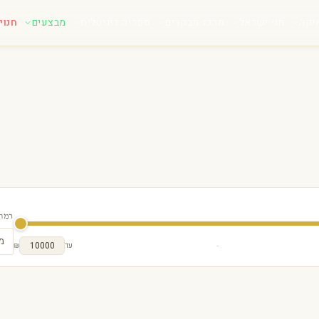
יקה
חגי ישראל
מרכז מבקרים
ספריה דיגיטלית
מבצעים
חנוי
רמת 
מ
נטל כסף מט מבריק
-
עד
₪