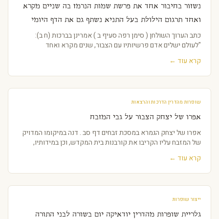
נשזור בחיבור אחד את פרשת שמות הנרמז בה שניים מקרא
ואחד תרגום הילולת בעל התניא נשתף גם את הדף היומי
וימי השובבים
כתב הערוך השולחן ( סימן רפה סעיף ב ) אמרינן בברכות (ח ב):
"לעולם ישלים אדם פרשיותיו עם הצבור, שנים מקרא ואחד
קרא עוד ←
שופרות מהדרין הדרכות והרצאות
אפרו של יצחק הצבור על גבי המזבח
אפרו של יצחק הגמרא במסכת זבחים דף סב . דנה במיקומו המדויק
של המזבח עליו הקריבו את קורבנות בית המקדש, וכן במידותיו,
קרא עוד ←
ייצור שופרות
גלריית שופרות מהדרין יודאיקה יום בשורה לבני התורה