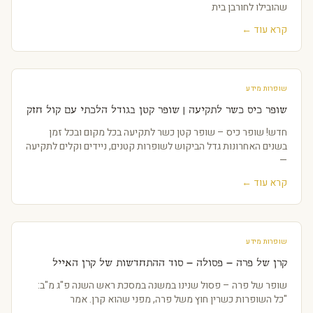
שהובילו לחורבן בית
קרא עוד ←
שופרות מידע
שופר כיס כשר לתקיעה | שופר קטן בגודל הלכתי עם קול חזק
חדש! שופר כיס – שופר קטן כשר לתקיעה בכל מקום ובכל זמן
בשנים האחרונות גדל הביקוש לשופרות קטנים, ניידים וקלים לתקיעה
—
קרא עוד ←
שופרות מידע
קרן של פרה – פסולה – סוד ההתחדשות של קרן האייל
שופר של פרה – פסול שנינו במשנה במסכת ראש השנה פ"ג מ"ב:
"כל השופרות כשרין חוץ משל פרה, מפני שהוא קרן. אמר