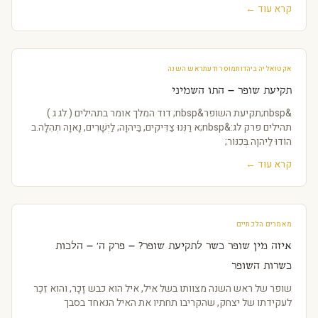
קרא עוד ←
אקטואליה ביהדות
מוסר ודעת
ראש השנה
תקיעת שופר – התו השמיני
&nbsp;תקיעת השופר&nbsp; דוד המלך אומר בתהילים ( לג ג )
תהילים פרק לג:&nbsp;א רַנְּנוּ צַדִּיקִים, בַּיהוָה; לַיְשָׁרִים, נָאוָה תְהִלָּה.ב
הוֹדוּ לַיהוָה בְּכִנּוֹר;
קרא עוד ←
מאמרים הלכתיים
איזה מין שופר כשר לתקיעת שופר? – פרק ה' – הלכות
כשרות השופר
שופר של ראש השנה מצוותו בשל איל, איל הוא כבש זָכָר, והוא זֵכֶר
לעקידתו של יצחק, שהקריבו תחתיו את האיל הנאחד בסבך