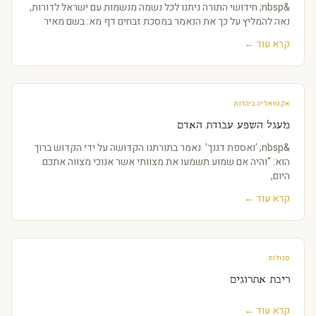
&nbsp; חידושי התורה ניתנו לכל נשמה מנשמות עם ישראל לדורות,
נאה להמליץ על כך את הנאמר במסכת זבחים דף מא: בשם מאיר
קרא עוד ←
אקטואליה ביהדות
מעגל השפע עבודת האדם
&nbsp; 'ואספת דגנך' נאמר בתורתנו הקדושה על ידי הקדוש ברוך
הוא: "והיה אם שמוע תשמעו את מצוותי אשר אנוכי מצווה אתכם
היום,
קרא עוד ←
סגולות
ריבת אתרוגים
קרא עוד ←