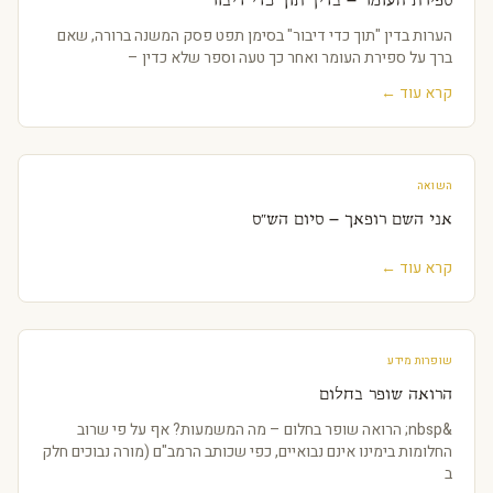
ספירת העומר – בדין 'תוך כדי דיבור'
הערות בדין "תוך כדי דיבור" בסימן תפט פסק המשנה ברורה, שאם
ברך על ספירת העומר ואחר כך טעה וספר שלא כדין –
קרא עוד ←
השואה
אני השם רופאך – סיום הש"ס
קרא עוד ←
שופרות מידע
הרואה שופר בחלום
&nbsp; הרואה שופר בחלום – מה המשמעות? אף על פי שרוב
החלומות בימינו אינם נבואיים, כפי שכותב הרמב"ם (מורה נבוכים חלק
ב