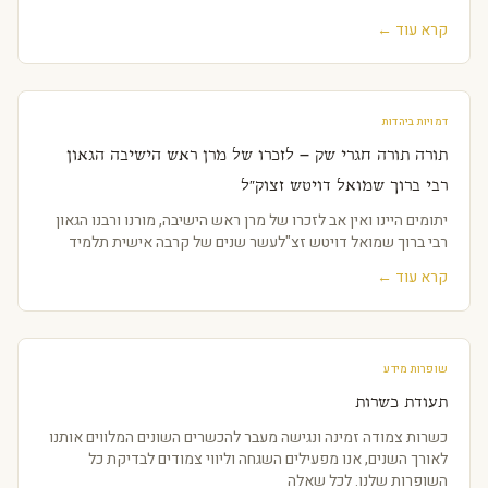
קרא עוד ←
דמויות ביהדות
תורה תורה חגרי שק – לזכרו של מרן ראש הישיבה הגאון
רבי ברוך שמואל דויטש זצוק"ל
יתומים היינו ואין אב לזכרו של מרן ראש הישיבה, מורנו ורבנו הגאון
רבי ברוך שמואל דויטש זצ"לעשר שנים של קרבה אישית תלמיד
קרא עוד ←
שופרות מידע
תעודת כשרות
כשרות צמודה זמינה ונגישה מעבר להכשרים השונים המלווים אותנו
לאורך השנים, אנו מפעילים השגחה וליווי צמודים לבדיקת כל
השופרות שלנו. לכל שאלה