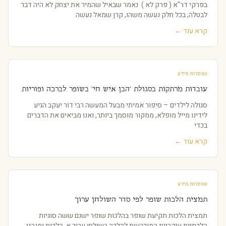
בפרקי דר"א ( פרק לא ) נאמר שבאיל שהמיר את יצחק לא היה דבר
לבטלה, בכל חלק נעשה משהו, קרן שמאל נעשה
קרא עוד ←
שופרות מידע
עובדות מרתקות בסגולת 'הבן איש חי' בשופר לברכה ופוריות
סגולה לילדים – סיפור אמיתי מבעל המעשה רבי דור יעקב הגיע
לידינו מייל מופלא, ממקור מוסמך ביותר, ואנו מביאים את הדברים
בכדי
קרא עוד ←
שופרות מידע
תמצית הלכות שופר לפי סדר השולחן ערוך
תמצית הלכות תקיעת שופר בהלכות שופר ישנם ששה סוגיות
הלכתיות עיקריות המוכרעות להלכה בשולחן ערוך א. הלכות ומנהגי