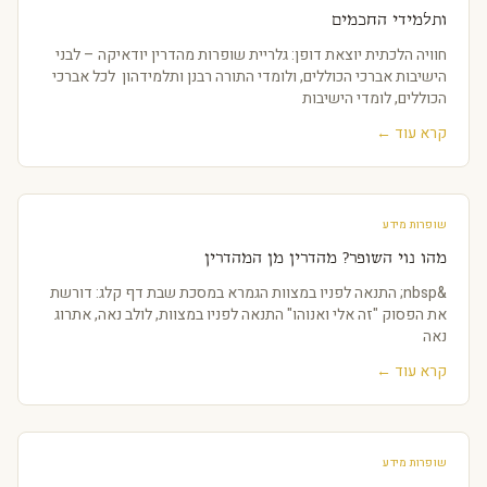
ותלמידי החכמים
חוויה הלכתית יוצאת דופן: גלריית שופרות מהדרין יודאיקה – לבני
הישיבות אברכי הכוללים, ולומדי התורה רבנן ותלמידהון לכל אברכי
הכוללים, לומדי הישיבות
קרא עוד ←
שופרות מידע
מהו נוי השופר? מהדרין מן המהדרין
&nbsp; התנאה לפניו במצוות הגמרא במסכת שבת דף קלג: דורשת
את הפסוק "זה אלי ואנוהו" התנאה לפניו במצוות, לולב נאה, אתרוג
נאה
קרא עוד ←
שופרות מידע