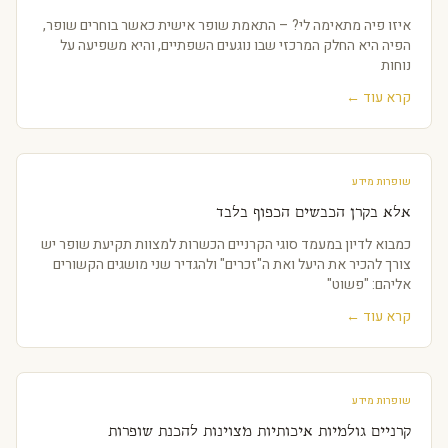
איזו פיה מתאימה לי? – התאמת שופר אישית כאשר בוחרים שופר,
הפיה היא החלק המרכזי שבו נוגעים השפתיים, והיא משפיעה על
נוחות
קרא עוד ←
שופרות מידע
אלא בקרן הכבשים הכפוף בלבד
כמבוא לדיון במעמד סוגי הקרניים הכשרות למצוות תקיעת שופר יש
צורך להכיר את היעל ואת ה"זכרים" ולהגדיר שני מושגים הקשורים
אליהם: "פשוט"
קרא עוד ←
שופרות מידע
קרניים גולמיות איכותיות מצוינות להכנת שופרות