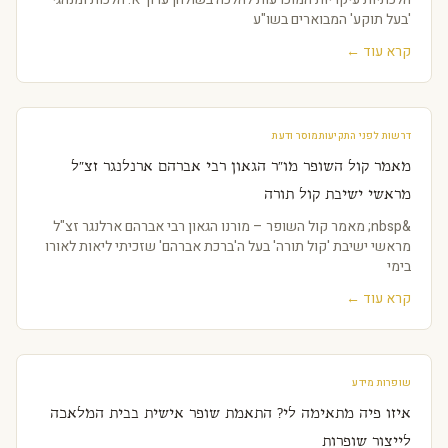
'בעל תוקע' המבוארים בשו"ע
קרא עוד ←
דרשות לפני התקיעות
מוסר ודעת
מאמר קול השופר מו"ר הגאון רבי אברהם ארנלנגר זצ"ל
מראשי ישיבת קול תורה
&nbsp; מאמר קול השופר – מורנו הגאון רבי אברהם ארלנגר זצ"ל
מראשי ישיבת 'קול תורה' בעל ה'ברכת אברהם' שזכיתי ליאות לאורו
בימי
קרא עוד ←
שופרות מידע
איזו פיה מתאימה לי? התאמת שופר אישית בבית המלאכה
לייצור שופרות