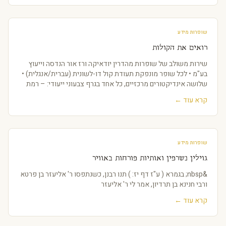
שופרות מידע
רואים את הקולות
שירות משולב של שופרות מהדרין יודאיקה ורז אור הנדסה וייעוץ
בע"מ • לכל שופר מונפקת תעודת קול דו-לשונית (עברית/אנגלית) •
שלושה אינדיקטורים מרכזיים, כל אחד בגרף צבעוני ייעודי: – רמת
צלילות וניקיון (Clarit
קרא עוד ←
שופרות מידע
גוילין נשרפין ואותיות פורחות באוויר
&nbsp; בגמרא ( ע"ז דף יז: ) תנו רבנן, כשנתפסו ר' אליעזר בן פרטא
ורבי חנינא בן תרדיון, אמר לי ר' אליעזר
קרא עוד ←