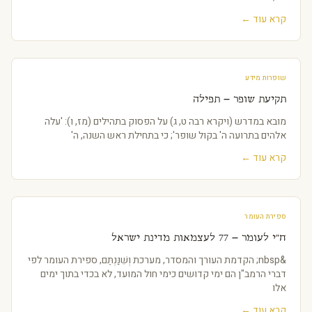
קרא עוד ←
שופרות מידע
תקיעת שופר – תפילה
מובא במדרש (ויקרא רבה ט, ג) על הפסוק בתהילים (מז, ו): 'עלה
אלהים בתרועה ה' בקול שופר'; כי בתחילת ראש השנה, ה'
קרא עוד ←
ספירת העומר
ח"י לעומר – 77 לעצמאות מדינת ישראל
&nbsp; הקדמת העורך והמסדר, מערכת וְשִׁנַּנְתֶּם, ספירת העומר לפי
דברי הרמב"ן הם ימי קדושים כימי חול המועד, לא בכדי בתוך ימים
אלו
קרא עוד ←