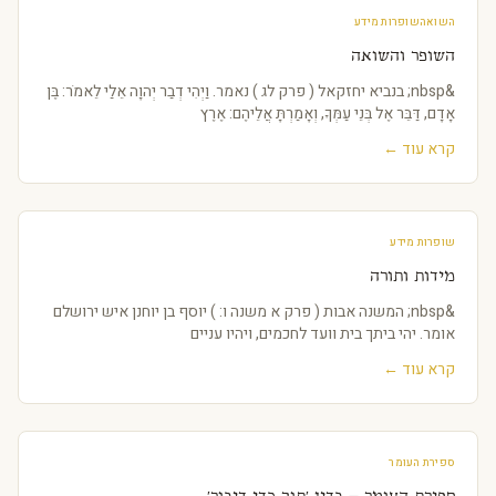
השואה
שופרות מידע
השופר והשואה
&nbsp; בנביא יחזקאל ( פרק לג ) נאמר. וַיְהִי דְבַר יְהוָה אֵלַי לֵאמֹר: בֶּן
אָדָם, דַּבֵּר אֶל בְּנֵי עַמְּךָ, וְאָמַרְתָּ אֲלֵיהֶם: אֶרֶץ
קרא עוד ←
שופרות מידע
מידות ותורה
&nbsp; המשנה אבות ( פרק א משנה ו: ) יוסף בן יוחנן איש ירושלם
אומר. יהי ביתך בית וועד לחכמים, ויהיו עניים
קרא עוד ←
ספירת העומר