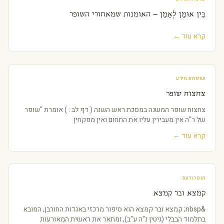
בֵּין אוּמָן לְאָמָן – האומנות שמאחורי השופר
קרא עוד ←
שופרות מידע
צחצוח שופר
צחצוח שופר המשנה במסכת ראש השנה ( דף לב : ) אומרת "שופר
של ר"ה אין מעבירין עליו את התחום ואין מפקחין
קרא עוד ←
מוסר ודעת
קמצא ובר קמצא
&nbsp; קמצא ובר קמצא הוא סיפור מרכזי באגדות החורבן, המובא
בתלמוד הבבלי (גיטין נ"ה ע"ב), ומתאר את ראשית המאורעות