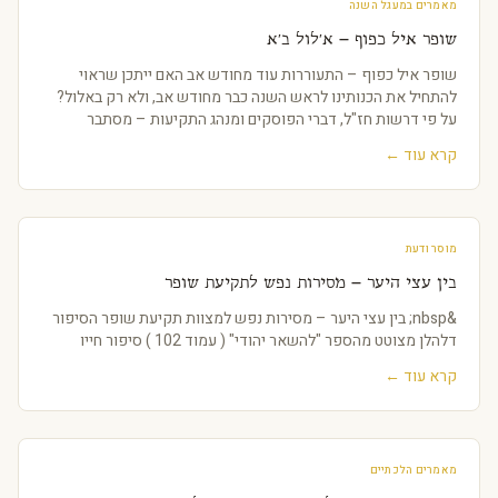
מאמרים במעגל השנה
שופר איל כפוף – א'לול ב'א
שופר איל כפוף – התעוררות עוד מחודש אב האם ייתכן שראוי
להתחיל את הכנותינו לראש השנה כבר מחודש אב, ולא רק באלול?
על פי דרשות חז"ל, דברי הפוסקים ומנהג התקיעות – מסתבר
שהתשובה חיובית. מהות השופר, הכפיפות,
קרא עוד ←
מוסר ודעת
בין עצי היער – מסירות נפש לתקיעת שופר
&nbsp; בין עצי היער – מסירות נפש למצוות תקיעת שופר הסיפור
דלהלן מצוטט מהספר "להשאר יהודי" ( עמוד 102 ) סיפור חייו
קרא עוד ←
מאמרים הלכתיים