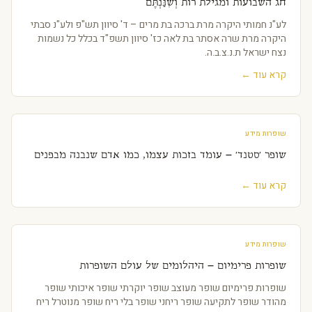
חג השבועות ומגילת רות וְשִׁנַּנְתֶּם
לע"נ חמותי היקרה מרת ברכה בת מרים – ד' סיוון תש"פ ולע"נ סבתי
היקרה מרת שרה אסתר בת לאה כז' סיוון תשפ"ד בכלל כל נשמות
נצח ישראל ת.נ.צ.ב.ה.
קרא עוד ←
שופרות מידע
שופר 'סטנד' – עומד בזכות עצמו, כמו אדם שנבנה מבפנים
קרא עוד ←
שופרות מידע
שופרות פרימיום – היהלומים של עולם השופרות
שופרות פרימיום שופר מעוצב שופר יוקרתי שופר איכותי שופר
מהודר שופר לתקיעה שופר ריחני שופר בלי ריח שופר מנוטרל ריח