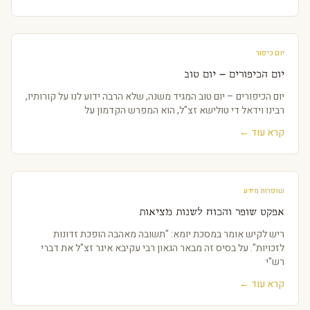
יום כיפור
יום הכיפורים – יום טוב
יום הכיפורים – יום טוב המגיד משנה, שלא הרבה ידוע לנו על קורותיו,
רבינו וידאל די טולישא זצ"ל, הוא המפרש הקדמון על
קרא עוד ←
שופרות מידע
אפקט שופר והכוח לשנות מציאות
ריש לקיש אומר במסכת יומא: "תשובה מאהבה הופכת זדונות
לזכויות". על בסיס זה מבאר הגאון רבי עקיבא איגר זצ"ל את דברי
רש"י
קרא עוד ←