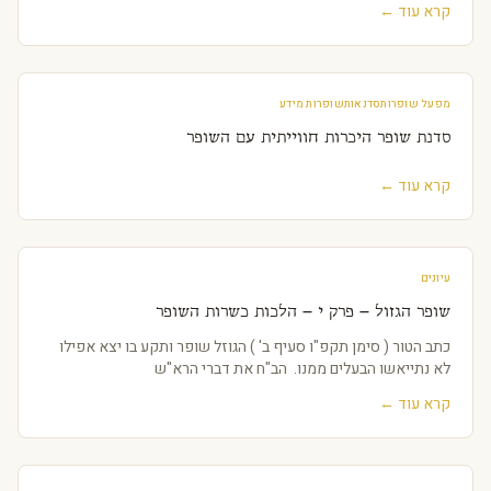
קרא עוד ←
מפעל שופרות
סדנאות
שופרות מידע
סדנת שופר היכרות חווייתית עם השופר
קרא עוד ←
עיונים
שופר הגזול – פרק י – הלכות כשרות השופר
כתב הטור ( סימן תקפ"ו סעיף ב' ) הגוזל שופר ותקע בו יצא אפילו
לא נתייאשו הבעלים ממנו. הב"ח את דברי הרא"ש
קרא עוד ←