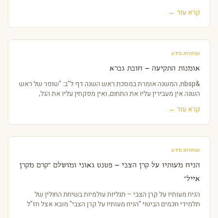
קרא עוד ←
שופרות מידע
אומנות התקיעה – חובת גברא
&nbsp; המשנה אומרת במסכת ראש השנה דף ל"ב: "שופר של ראש
השנה אין מעבירין עליו את התחום, ואין מפקחין עליו את הגל,
קרא עוד ←
שופרות מידע
הניח מעותיו על קרן הצבי – פטנט גאוני ומושלם "קרם מקרן
אייל"
הניח מעותיו על קרן הצבי – תגליות עולמיות בשיחת החולין של
תלמידי חכמים הביטוי "הניח מעותיו על קרן הצבי" מובא אצל חז"ל