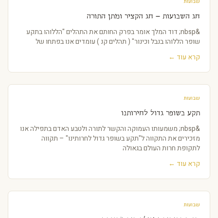
שבועות
חג השבועות – חג הקציר ומתן התורה
&nbsp; דוד המלך אומר בפרק החותם את התהלים "הללוהו בתקע
שופר הללוהו בנבל וכינור" ( תהלים קנ ) עומדים אנו בפתחו של
קרא עוד ←
שבועות
תקע בשופר גדול לחירותנו
&nbsp; משמעותו העמוקה והקשר לתורה ולטבע האדם בתפילה אנו
מזכירים את התקווה ל"תקע בשופר גדול לחרותינו" – תקווה
לתקופת חרות העולם בגאולה
קרא עוד ←
שבועות