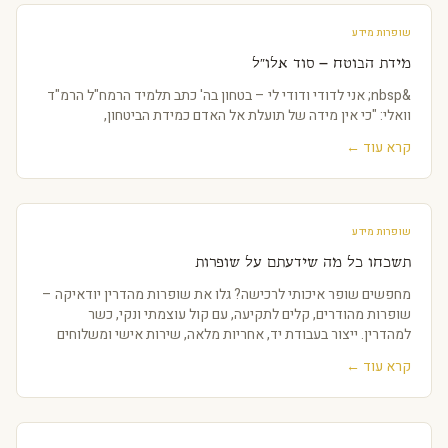
שופרות מידע
מידת הבוטח – סוד אלו"ל
&nbsp; אני לדודי ודודי לי – בטחון בה' כתב תלמיד הרמח"ל הרמ"ד
וואלי: "כי אין מידה של תועלת אל האדם כמידת הביטחון,
קרא עוד ←
שופרות מידע
תשכחו כל מה שידעתם על שופרות
מחפשים שופר איכותי לרכישה? גלו את שופרות מהדרין יודאיקה –
שופרות מהודרים, קלים לתקיעה, עם קול עוצמתי ונקי, כשר
למהדרין. ייצור בעבודת יד, אחריות מלאה, שירות אישי ומשלוחים
לכל הארץ.
קרא עוד ←