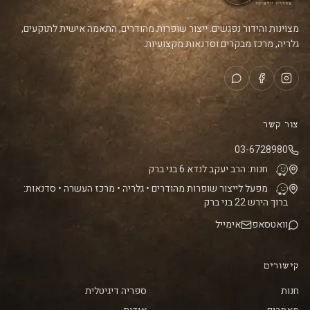
מצוינות והידור נפגשים. ייצור שופרות מהודרים, התאמה אישית לתוקעים,
גלריה, מרכז מבקרים וסדנאות מקצועיות.
צור קשר
03-6728980
חנות: הרב יעקב לנדא 6 בני ברק
מפעל לייצור שופרות מהודרים • גלריה • מרכז העשרה • סדנאות:
ברוך הירש 22 בני ברק
וואטסאפ
אימייל
קישורים
חנות
ספריה דיגיטלית