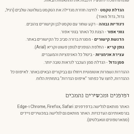
שנפתח תוכלו להפעיל ולכבות את ההתאמות הבאות:
הגדלת טקסט
- לחיצה חוזרת מגדילה את הטקסט בשלושה שלבים (רגיל,
גדול, גדול מאוד).
ניגודיות גבוהה
- רקע שחור עם טקסט לבן וקישורים צהובים.
גווני אפור
- הצגת כל האתר בגוני אפור.
הדגשת קישורים
- מסגרת ברורה סביב כל הקישורים באתר.
גופן קריא
- החלפת הגופנים לגופן פשוט וקריא (Arial).
עצירת אנימציות
- ביטול כל האנימציות והמעברים.
סמן גדול
- הגדלת סמן העכבר לנראות טובה יותר.
ההגדרות נשמרות אוטומטית ויחולו גם בביקורים הבאים באתר. לאיפוס כל
ההגדרות, לחצו על כפתור "איפוס הגדרות" בתחתית הלוח.
דפדפנים ומכשירים נתמכים
האתר מותאם לגלישה בדפדפנים: Chrome, Firefox, Safari ו-Edge
בגרסאותיהם העדכניות. האתר מותאם גם לגלישה במכשירים ניידים
(סמארטפונים וטאבלטים).