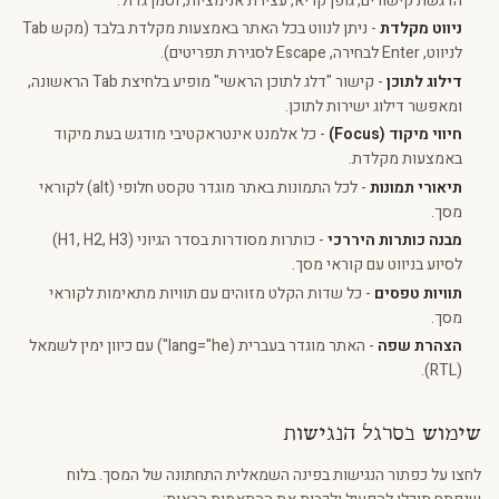
הדגשת קישורים, גופן קריא, עצירת אנימציות, וסמן גדול.
ניווט מקלדת
- ניתן לנווט בכל האתר באמצעות מקלדת בלבד (מקש Tab
לניווט, Enter לבחירה, Escape לסגירת תפריטים).
דילוג לתוכן
- קישור "דלג לתוכן הראשי" מופיע בלחיצת Tab הראשונה,
ומאפשר דילוג ישירות לתוכן.
חיווי מיקוד (Focus)
- כל אלמנט אינטראקטיבי מודגש בעת מיקוד
באמצעות מקלדת.
תיאורי תמונות
- לכל התמונות באתר מוגדר טקסט חלופי (alt) לקוראי
מסך.
מבנה כותרות היררכי
- כותרות מסודרות בסדר הגיוני (H1, H2, H3)
לסיוע בניווט עם קוראי מסך.
תוויות טפסים
- כל שדות הקלט מזוהים עם תוויות מתאימות לקוראי
מסך.
הצהרת שפה
- האתר מוגדר בעברית (lang="he") עם כיוון ימין לשמאל
(RTL).
שימוש בסרגל הנגישות
לחצו על כפתור הנגישות בפינה השמאלית התחתונה של המסך. בלוח