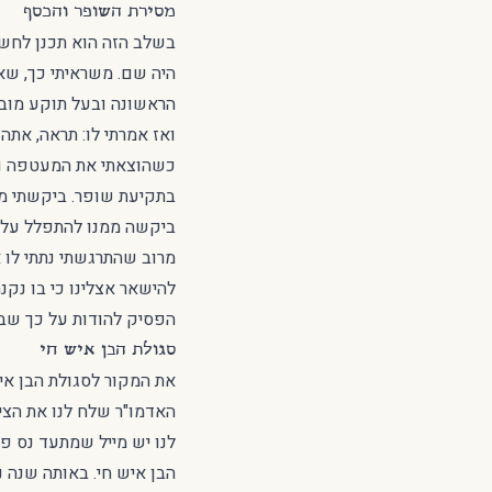
מסירת השופר והכסף
בשלב הזה הוא תכנן לחשו
היה שם. משראיתי כך, שא
הראשונה ובעל תוקע מובח
ואז אמרתי לו: תראה, אתה
כשהוצאתי את המעטפה ואמ
בתקיעת שופר. ביקשתי מ
ביקשה ממנו להתפלל עלי
מרוב שהתרגשתי נתתי לו
להישאר אצלינו כי בו נקנ
הפסיק להודות על כך שבח
סגולת הבן איש חי
את המקור לסגולת הבן איש
האדמו"ר שלח לנו את הציט
הבן איש חי. באותה שנה נ