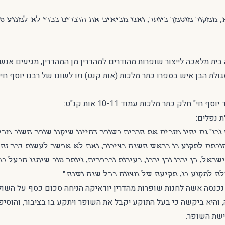
, ממקור מוסמך ביותר, ואנו מביאים את הדברים בכדי לא למנוע טו
 בית מלאכה לייצור שופרות מהודרים למהדרין מן המהדרין, מגיעים אנ
לת הבן איש בספרו כתר מלכות (אות קנט) וזו לשונו של רבנו יוסף חיים
חי" חלק כתר מלכות עמוד 10-11 אות קנ"ט:
 נפלים:
ו' גם יהיו מזכים את הרבים בשופר דהיינו שיקנו שופר חשוב מכי
ובתם לתקוע בו בראש השנה בציבור, ואם לא אפשר לעשות דבר זה 
שראל, כן ירבו וכן ירבו, בעירות ובכפרים, ויותר טוב שיתנו הבעל 
ה לתקוע בו, תקיעה של מצווה בכל שנה ושנה"
כנסה אשה לחנות שופרות מהדרין יודאיקה הניחה סכום כסף על השולח
היא ביקשה כי בעל התוקע יקבל את השופר ויתקע בו בציבור, והוס
שת השופר.