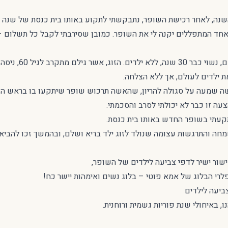
השנה, לאחר רכישת השופר, נתבקשתי לתקוע באותו בית כנסת של שנה
אחד המתפללים יקנה לי את השופר. כמובן שסירבתי לקבל כל תשלום –
בבית כנסת זה מתפלל אדם, 
ת ילדים לעולם, אך ללא הצלחה.
 שמעה על סגולה להריון, שהאשה תרכוש שופר שיתקעו בו בראש הש
צעה זו כבר לא יכולתי לסרב והסכמתי.
קעתי בשופר החדש באותו בית כנסת.
ה והתרגשות עצומה שנולד לזוג ילד בריא ושלם, ובהמשך זכו להביא 
ור ישיר לדפי צביעה לילדים של השופר,
רי הבלוג של אמא פוטי – בלוג נשים ואימהות יישר כח!
צביעה לילדים
, באיחולי שנת פוריות גשמית ורוחנית.