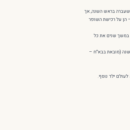
 שעברה בראש השנה, אך
 הן על רכישת השופר
נשוי כבר 30 שנה, ללא ילדים. הזוג, אשר גילם מתקרב לגיל 60, ניסה במשך שנים את כל
נה (מובאת בבא"ח –
לעולם ילד נוסף.