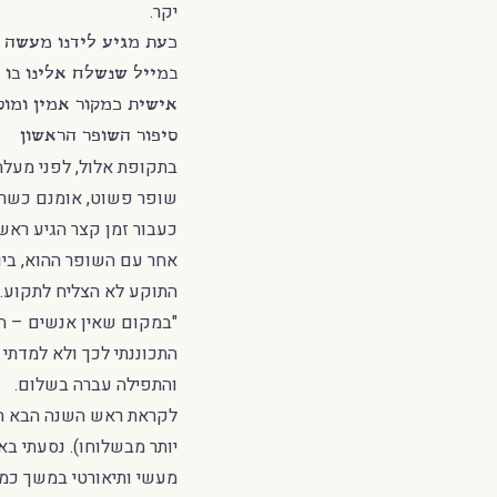
יקר.
כעת מגיע לידנו מעשה נ
במייל שנשלח אלינו בו כ
אישית כמקור אמין ומוס
סיפור השופר הראשון
בתקופת אלול, לפני מעלה
שופר פשוט, אומנם כשר ל
כעבור זמן קצר הגיע ראש
אחר עם השופר ההוא, ביו
התוקע לא הצליח לתקוע. 
"במקום שאין אנשים – הש
התכוננתי לכך ולא למדתי 
והתפילה עברה בשלום.
לקראת ראש השנה הבא החלט
יותר מבשלוחו). נסעתי בא
מעשי ותיאורטי במשך כמה