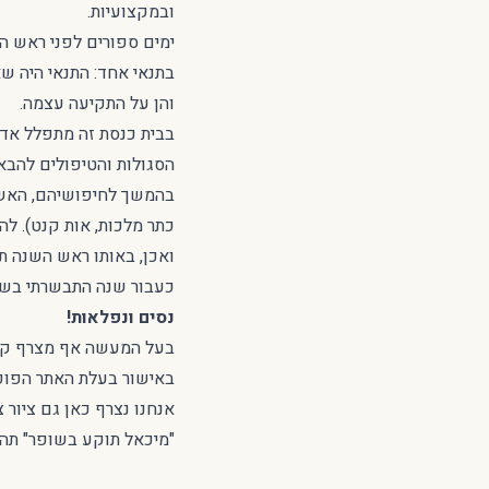
ובמקצועיות.
ימים ספורים לפני ראש 
בתנאי אחד: התנאי היה ש
והן על התקיעה עצמה.
הסגולות והטיפולים להבא
בהמשך לחיפושיהם, האשה
כתר מלכות, אות קנט). לה
ואכן, באותו ראש השנה ת
כעבור שנה התבשרתי בשמח
נסים ונפלאות!
בעל המעשה אף מצרף קיש
באישור בעלת האתר הפופל
אנחנו נצרף כאן גם ציור 
"מיכאל תוקע בשופר" תהנו