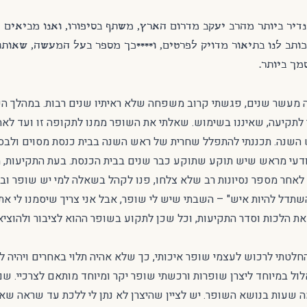
דיר ביותר מהרב יעקב מדרום הארץ, משתף בסיפורו, ואנו מביאים 
ותב לנו בתיאור מדויק לפרטים, ו****כך מספר בעל המעשה, שאותו 
מך ביותר.
 מעשר שנים, פגשתי קרוב משפחה שלא ראיתיו שנים רבות. במהלך הש
תקיעה, שאיננו בשימוש. שאלתי את השופר ממנו לתקופה זו ועד לאחר 
 השנה. תכננתי להתפלל שחרית של ראש השנה בבית כנסת מסוים ולבסו
דעי מראש שיש תוקע שתוקע כבר שנים בבית הכנסת. בעת התקיעות, מ
לאחר מספר נסיונות רב שלא צלחו, פנו לקהל בשאלה למי יש שופר ו
תדל להיות איש" – השבתי שיש לי שופר, אבל אני צריך שיסמנו לי את 
את הלכות וסדר התקיעות, וכל שכן לתקוע בשופר ההוא לציבור ולהוציאם
תי לרכוש לעצמי שופר איכותי, כך שלא אהיה תלוי באחרים ויהיה לי 
לול במיוחד ליצרן שופרות ורכשתי שופר יקר ומיוחד מותאם לצרכיי. שם
 שעות בנושא השופר. יש לציין שהיצרן לא נתן לי ללכת עד שראה שא