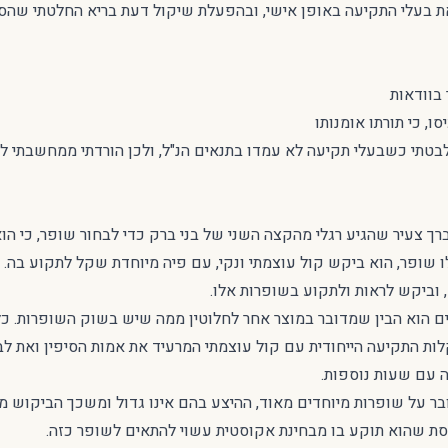
את בעלי התקיעה באופן אישי, ובהפעלת שיקול דעת בריא החלטתי שהס
בוודאות
ו, כי תורתו אומנותו
בטתי כשבעלי תקיעה לא עמדו בתנאים הנ"ל, ולכן הורדתי ממחשבתי ל
ברך צעיר שהגיע רגלי מהקצה השני של בני ברק כדי לבחור שופר, כי 
ו שופר, הוא ביקש קול עוצמתי ונקי, עם פיה מיוחדת שקל לתקוע בה.
 וביקש לראות ולתקוע בשופרות אלו.
ם הוא הבין שמדובר במוצר אחר לחלוטין ממה שיש בשוק השופרות. כ
לות התקיעה הייחודית עם קול עוצמתי המרעיד את אמות הסיפין ואת לב
עם שעות נוספות.
ר על שופרות מיוחדים מאוד, ההיצע בהם אינו גדול ומשכך הביקוש מי
נסת שהוא תוקע בו מבחינת אקוסטית עשוי להתאים לשופר כזה.