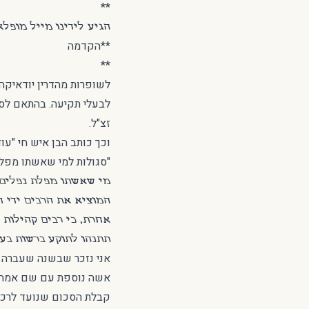
**
הגיע לידינו מייל מופלא
**הקדמה
**
לשופרות מהדרין יודאיקה
לבעלי תקיעה. בהתאם לסגו
זצ"ל.
וכך כותב הבן איש חי "עוד יוסף 
"סגולות למי שאשתו מפלת
מי שאשתו מפלת נפלים וכ
המוציא את הרבים ידי ח
אחרת, כי רבים קהילות י
תתנהו לתוקע ברשות בעל
אני נזכר שבשנה שעברה נ
אשה נוספת עם שם אמה, ו
קבלת הסכום שנועד לרכי