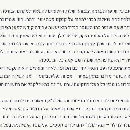
ב על שופרות ברמה הגבוהה שלנו, ויהלומים להשאיר למתחם הבורסה ב
לתיו כמה שאלות בכדי לתהות על קנקנו קצת יותר, והתרשמתי שמדובר
ר שעם שופר כמו השופר הנדיר הוא יעשה עבודת קודש למען הציבור
 לא משלם על השופר היקר, אני אורז לך אותו. הוא לא האמין וחשב שאני
רתי לו הרי שלך לפניך הוא ספק כפיו בתודה לבורא, שגמלו טוב שבזכ
מנו כבקשת האשה להתקשר לומר שהוא התוקע שקיבל את השופר, לתק
ה – היא צירפה את שמה ושם אמה על המעטפה.
 את המעטפה עם הכסף יחד עם השופר. לאחר שעתיים הוא התקשר וה
ה השופר. מדובר במתן בסתר – מצווה נעלית ביותר – ואני השליח המחבר
רנו בו מבין כל בעלי התקיעה שהיו עד כה כראוי לקבל את התשורה הנד
 חי ציטט לנו האדמו"ר מפיטסבורג שליט"א, כאשר זכינו לבחור בשופר
וט המדויק מתוך הספר, כפי שצוין במאמר על סגולת הבן איש חי לילדי
לנו יש מייל שמתעד נס פלאי ממקור ראשון: לאחר 16 שנות חוסר פרי בטן, הב
ולד לו ילד – ומאז נולדו להם ילדים נוספים. אני מכיר אישית את בעל 