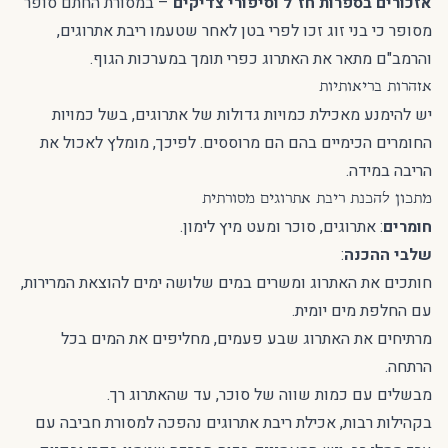
אזכורים בספרות חז"ל וסיפורי צדיקים
– במסורת החתם סופר
מסופר כי בני זוג זכו לפרי בטן לאחר שטעמו ריבת אתרוגים,
והרמב"ם מתאר את האתרוג כפרי תומך במערכות הגוף.
אזהרות בריאותיות
יש להימנע מאכילת כמויות גדולות של אתרוגים, בשל כמויות
החומרים הכימיים בהם הם מרוססים. לפיכך, מומלץ לאכול את
הריבה במידה.
מתכון להכנת ריבת אתרוגים מסורתית
חומרים
: אתרוגים, סוכר ומעט מיץ לימון.
שלבי ההכנה
:
חותכים את האתרוג ומשרים במים שלושה ימים להוצאת המרירות,
עם החלפת מים יומית.
מרתיחים את האתרוג שבע פעמים, מחליפים את המים בכל
הרתחה.
מבשלים עם כמות שווה של סוכר, עד שהאתרוג רך.
בקהילות רבות, אכילת ריבת אתרוגים נהפכה למסורת חביבה עם