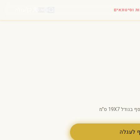
עגלה
ות וסיטונאים
EN
דל 19X7 ס"מ
 לעגלה