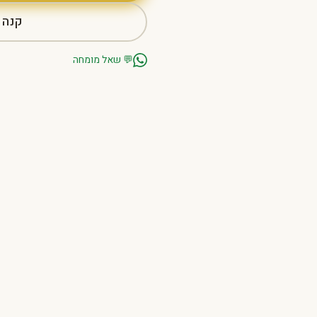
קנה 
💬
שאל מומחה