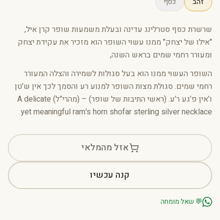
זהב
כסף
שרשרת כסף סטרלינג עדינה ובעלת משמעות שופר קרן איל,
"אילו של יצחק" ממנו עשוי השופר הוא מזכיר את עקידת יצחק
ומעורר רחמי שמים בראש השנה,
השופר העשוי ממנו הוא בעל סגולות לשמירה והצלה המעורר
רחמי שמים.
סגולת מצות השופר למנוע רע והסמך לכך אין ש’טן
ו’אין פ’גע ר’ע. (ראשי התיבות של שופר) – (מהרי”ל)
A delicate
yet meaningful ram's horn shofar sterling silver necklace.
אזל מהמלאי
קנה עכשיו
💬
שאל מומחה