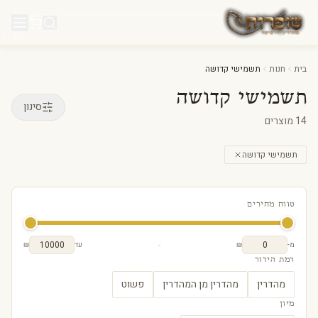
לג לתוכן
בית
חנות
תשמישי קדושה
תשמישי קדושה
סינון
14
מוצרים
תשמישי קדושה
טווח מחירים
-
מ-
₪
עד
₪
רמת הידור
מהדרין
מהדרין מן המהדרין
פשוט
מיון