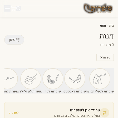
לג לתוכן
בית
חנות
חנות
סינון
0
מוצרים
used
שופרות לבעלי תקיעה
שופרות לאספנים
שופרות לנוי
שופרות לגן ולילד
שופרות למתחיל
טרייד אין לשופרות
לפרטים
החליפו את השופר שלכם בדגם חדש